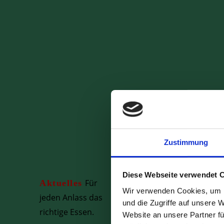
Zustimmung
Diese Webseite verwendet 
Für
Aktuelles
Rusti
Wir verwenden Cookies, um I
jeden Anlass das
kulina
und die Zugriffe auf unsere 
richtige Essen.
volle
Website an unsere Partner fü