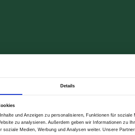
Details
Cookies
Ein
Elega
kales Catering
Classic Catering
nhalte und Anzeigen zu personalisieren, Funktionen für soziale
risches Erlebnis
und Vielfalt für jeden
A
Website zu analysieren. Außerdem geben wir Informationen zu I
r Wärme und
r soziale Medien, Werbung und Analysen weiter. Unsere Partner