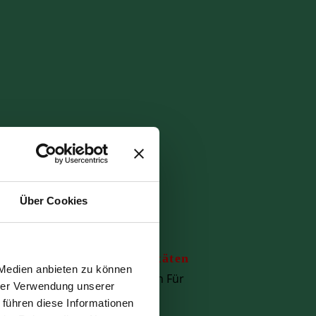
Über Cookies
nz
Spezialitäten
 Medien anbieten zu können
nlass.
Für Frauen
Für
hrer Verwendung unserer
Männer
 führen diese Informationen