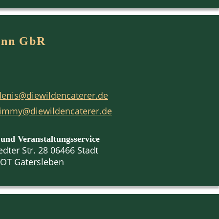
ann GbR
denis@diewildencaterer.de
timmy@diewildencaterer.de
 und Veranstaltungsservice
edter Str. 28
06466 Stadt
 OT Gatersleben