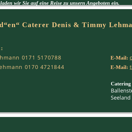
laden wir Sie auf eine Reise zu unsern Angeboten ein.
ld“en“ Caterer
Denis & Timmy Lehm
t:
ehmann
0171 5170788
E-Mail:
Lehmann
0170 4721844
E-Mail:
Catering
Ballenst
Seeland